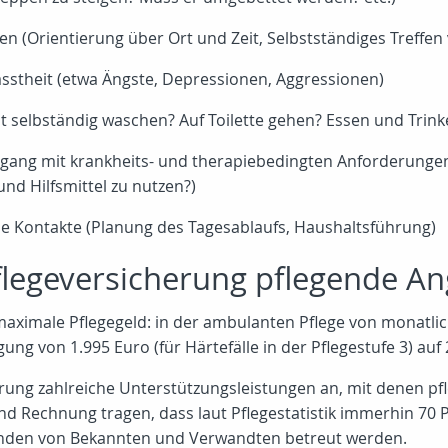
n (Orientierung über Ort und Zeit, Selbstständiges Treffen
sstheit (etwa Ängste, Depressionen, Aggressionen)
t selbständig waschen? Auf Toilette gehen? Essen und Trink
ang mit krankheits- und therapiebedingten Anforderungen u
d Hilfsmittel zu nutzen?)
ale Kontakte (Planung des Tagesablaufs, Haushaltsführung)
Pflegeversicherung pflegende A
maximale Pflegegeld: in der ambulanten Pflege von monatlic
gung von 1.995 Euro (für Härtefälle in der Pflegestufe 3) auf 
erung zahlreiche Unterstützungsleistungen an, mit denen pf
d Rechnung tragen, dass laut Pflegestatistik immerhin 70 P
Wänden von Bekannten und Verwandten betreut werden.