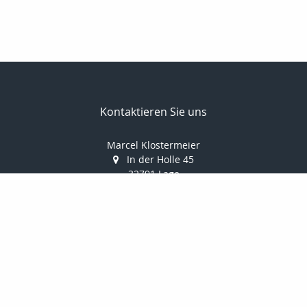
Kontaktieren Sie uns
Marcel Klostermeier
In der Holle 45
32791 Lage
052326961351
052326961352
info@makler-klostermeier.de
Nachricht schreiben