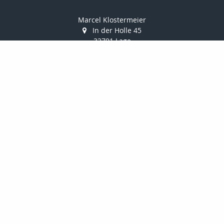
Marcel Klostermeier
In der Holle 45
32791 Lage
052326961351
052326961352
info@makler-klostermeier.de
Nachricht schreiben
Startseite
Privat
Gewerbe
Geldanlage
Onlinerechner