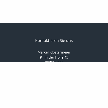
Kontaktieren Sie uns
Marcel Klostermeier
In der Holle 45
32791 Lage
052326961351
052326961352
info@makler-klostermeier.de
Nachricht schreiben