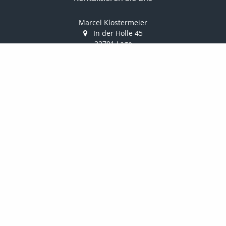
Marcel Klostermeier
In der Holle 45
32791 Lage
052326961351
052326961352
info@makler-klostermeier.de
Nachricht schreiben
Startseite
Privat
Gewerbe
Geldanlage
Onlinerechner