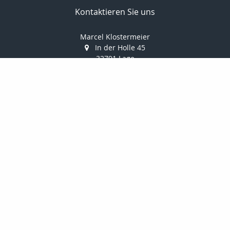
Kontaktieren Sie uns
Marcel Klostermeier
In der Holle 45
32791 Lage
052326961351
052326961352
info@makler-klostermeier.de
Nachricht schreiben
Startseite
Privat
Gewerbe
Geldanlage